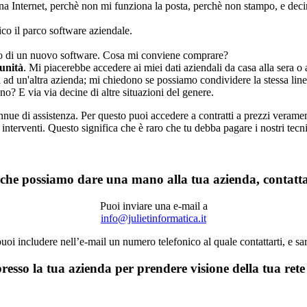
a Internet, perchè non mi funziona la posta, perchè non stampo, e decine
ico il parco software aziendale.
o di un nuovo software. Cosa mi conviene comprare?
unità
. Mi piacerebbe accedere ai miei dati aziendali da casa alla sera o 
 ad un'altra azienda; mi chiedono se possiamo condividere la stessa linea
no? E via via decine di altre situazioni del genere.
annue di assistenza. Per questo puoi accedere a contratti a prezzi verame
i interventi. Questo significa che è raro che tu debba pagare i nostri tec
i che possiamo dare una mano alla tua azienda, contatta
Puoi inviare una e-mail a
info@julietinformatica.it
ni puoi includere nell’e-mail un numero telefonico al quale contattarti, e s
esso la tua azienda per prendere visione della tua rete 