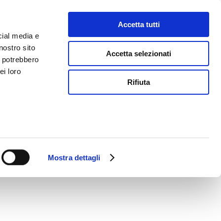
 con serenità l'ecosistema
Accetta tutti
cial media e
nostro sito
Accetta selezionati
i potrebbero
ei loro
Rifiuta
Mostra dettagli