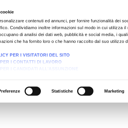
Vivi
 cookie
rsonalizzare contenuti ed annunci, per fornire funzionalità dei so
ffico. Condividiamo inoltre informazioni sul modo in cui utilizza il 
 occupano di analisi dei dati web, pubblicità e social media, i qual
azioni che ha fornito loro o che hanno raccolto dal suo utilizzo d
CY PER I VISITATORI DEL SITO
PER I CONTATTI DI LAVORO
PER I CANDIDATI ALL’ASSUNZIONE
zione elettronica
sausti
Preferenze
Statistiche
Marketing