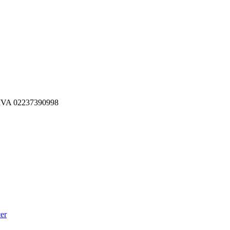
P.IVA 02237390998
cer