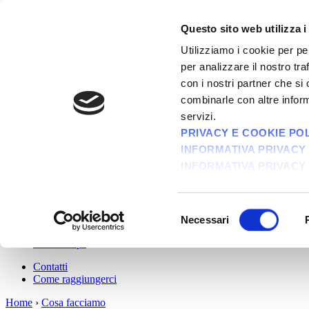
Questo sito web utilizza i
informatico della tua azienda
Utilizziamo i cookie per pe
per analizzare il nostro tra
con i nostri partner che si
Navigazione
combinarle con altre inform
servizi.
Azienda
Cosa facciamo
PRIVACY E COOKIE POLI
Assistenza informatica di qualità
INFORMATIVA PRIVACY 
Consulenza su e fornitura di tecnologie Citrix
INFORMATIVA PRIVACY 
Forniture hardware & software
Gestione documentale, conservazione sostitutiva e fattura
Servizi di cloud computing
Servizio 00toner di ritiro dei consumabili per stampante e
Selezione
Consulenza privacy
Necessari
del
Altre attività
Partnerships
consenso
Contatti
Come raggiungerci
Home
›
Cosa facciamo