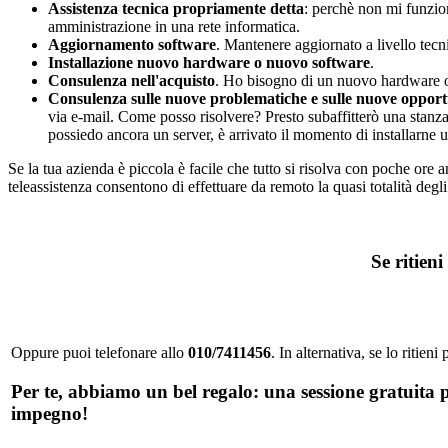
Assistenza tecnica propriamente detta
: perchè non mi funzion
amministrazione in una rete informatica.
Aggiornamento software
. Mantenere aggiornato a livello tecn
Installazione nuovo hardware o nuovo software
.
Consulenza nell'acquisto
. Ho bisogno di un nuovo hardware 
Consulenza sulle nuove problematiche e sulle nuove opport
via e-mail. Come posso risolvere? Presto subaffitterò una stanza
possiedo ancora un server, è arrivato il momento di installarne u
Se la tua azienda è piccola è facile che tutto si risolva con poche ore 
teleassistenza consentono di effettuare da remoto la quasi totalità degl
Se ritien
Oppure puoi telefonare allo
010/7411456
. In alternativa, se lo ritie
Per te, abbiamo un bel regalo: una sessione gratuita pr
impegno!