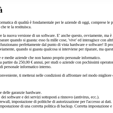
à
ormatica di qualità è fondamentale per le aziende di oggi, comprese le p
he te la restituisca.
re la nuova versione di un software. E' anche questo, ovviamente, ma è 
iparare quando si guasta: esso fa mille cose, 'vive' ed interagisce con alt
funzionano perfettamente dal punto di vista hardware e software! Il prob
vviamente, quando si guasta qualcosa si interviene per riparare, ma quest
ole e medie aziende che non hanno proprio personale informatico.
 a partire da 250,00 € annui, per studi o aziende con pochissimi operator
i personale informatico interno.
nveniente, ti metterai nelle condizioni di affrontare nel modo migliore 
e delle garanzie hardware.
ei software e dei servizi sottoposti a rinnovo (antivirus, ecc.).
rewall, impostazione di politiche di autorizzazione per l'accesso ai dati.
Impostazione di una corretta politica di backup. Corretta impostazione e 