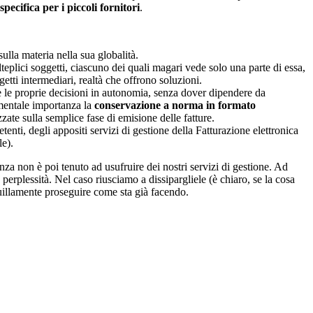
specifica per i piccoli fornitori
.
ulla materia nella sua globalità.
eplici soggetti, ciascuno dei quali magari vede solo una parte di essa,
etti intermediari, realtà che offrono soluzioni.
e le proprie decisioni in autonomia, senza dover dipendere da
amentale importanza la
conservazione a norma in formato
ate sulla semplice fase di emisione delle fatture.
enti, degli appositi servizi di gestione della Fatturazione elettronica
le).
lenza non è poi tenuto ad usufruire dei nostri servizi di gestione. Ad
erplessità. Nel caso riusciamo a dissipargliele (è chiaro, se la cosa
quillamente proseguire come sta già facendo.