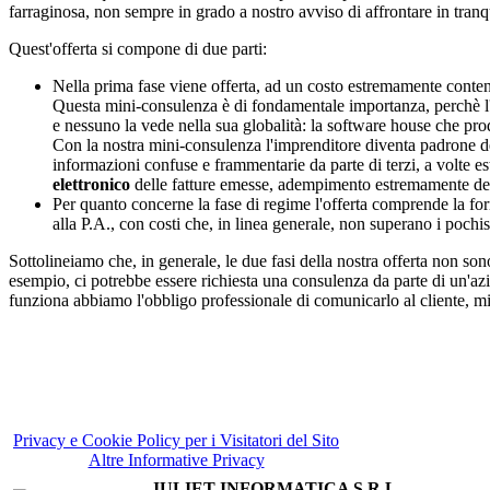
farraginosa, non sempre in grado a nostro avviso di affrontare in tranqui
Quest'offerta si compone di due parti:
Nella prima fase viene offerta, ad un costo estremamente contenut
Questa mini-consulenza è di fondamentale importanza, perchè l'im
e nessuno la vede nella sua globalità: la software house che prod
Con la nostra mini-consulenza l'imprenditore diventa padrone de
informazioni confuse e frammentarie da parte di terzi, a volte 
elettronico
delle fatture emesse, adempimento estremamente delica
Per quanto concerne la fase di regime l'offerta comprende la forni
alla P.A., con costi che, in linea generale, non superano i pochiss
Sottolineiamo che, in generale, le due fasi della nostra offerta non sono
esempio, ci potrebbe essere richiesta una consulenza da parte di un'azi
funziona abbiamo l'obbligo professionale di comunicarlo al cliente, mic
Privacy e Cookie Policy per i Visitatori del Sito
Altre Informative Privacy
JULIET INFORMATICA S.R.L.