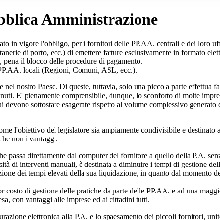
ubblica Amministrazione
ato in vigore l'obbligo, per i fornitori delle PP.AA. centrali e dei loro uff
tanerie di porto, ecc.) di emettere fatture esclusivamente in formato ele
o, pena il blocco delle procedure di pagamento.
e PP.AA. locali (Regioni, Comuni, ASL, ecc.).
e nel nostro Paese. Di queste, tuttavia, solo una piccola parte effettua f
enuti. E' pienamente comprensibile, dunque, lo sconforto di molte impre
 devono sottostare esagerate rispetto al volume complessivo generato da 
me l'obiettivo del legislatore sia ampiamente condivisibile e destinato a
 che non i vantaggi.
 passa direttamente dal computer del fornitore a quello della P.A. senza 
ità di interventi manuali, è destinata a diminuire i tempi di gestione de
zione dei tempi elevati della sua liquidazione, in quanto dal momento dell
nor costo di gestione delle pratiche da parte delle PP.AA. e ad una maggi
a, con vantaggi alle imprese ed ai cittadini tutti.
turazione elettronica alla P.A. e lo spaesamento dei piccoli fornitori, un