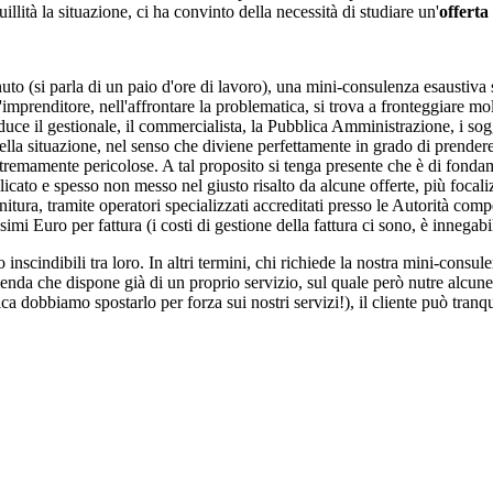
llità la situazione, ci ha convinto della necessità di studiare un'
offerta 
o (si parla di un paio d'ore di lavoro), una mini-consulenza esaustiva s
prenditore, nell'affrontare la problematica, si trova a fronteggiare molt
uce il gestionale, il commercialista, la Pubblica Amministrazione, i sogg
lla situazione, nel senso che diviene perfettamente in grado di prender
estremamente pericolose. A tal proposito si tenga presente che è di fond
to e spesso non messo nel giusto risalto da alcune offerte, più focalizz
tura, tramite operatori specializzati accreditati presso le Autorità compet
imi Euro per fattura (i costi di gestione della fattura ci sono, è innegabi
 inscindibili tra loro. In altri termini, chi richiede la nostra mini-consu
enda che dispone già di un proprio servizio, sul quale però nutre alcune p
a dobbiamo spostarlo per forza sui nostri servizi!), il cliente può tran