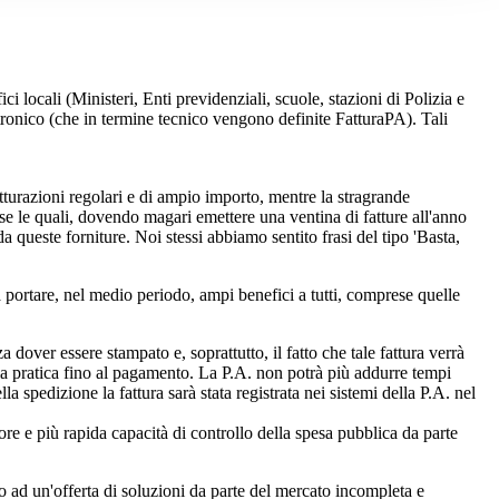
ici locali (Ministeri, Enti previdenziali, scuole, stazioni di Polizia e
ttronico (che in termine tecnico vengono definite FatturaPA). Tali
atturazioni regolari e di ampio importo, mentre la stragrande
se le quali, dovendo magari emettere una ventina di fatture all'anno
queste forniture. Noi stessi abbiamo sentito frasi del tipo 'Basta,
 portare, nel medio periodo, ampi benefici a tutti, comprese quelle
dover essere stampato e, soprattutto, il fatto che tale fattura verrà
lla pratica fino al pagamento. La P.A. non potrà più addurre tempi
a spedizione la fattura sarà stata registrata nei sistemi della P.A. nel
ore e più rapida capacità di controllo della spesa pubblica da parte
ito ad un'offerta di soluzioni da parte del mercato incompleta e