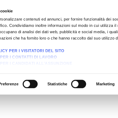
Vivi
 cookie
rsonalizzare contenuti ed annunci, per fornire funzionalità dei so
ffico. Condividiamo inoltre informazioni sul modo in cui utilizza il 
 occupano di analisi dei dati web, pubblicità e social media, i qual
azioni che ha fornito loro o che hanno raccolto dal suo utilizzo d
CY PER I VISITATORI DEL SITO
PER I CONTATTI DI LAVORO
PER I CANDIDATI ALL’ASSUNZIONE
zione elettronica
sausti
Preferenze
Statistiche
Marketing