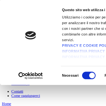
Questo sito web utilizza i
informatico della tua azienda
Utilizziamo i cookie per pe
per analizzare il nostro tra
con i nostri partner che si
Navigazione
combinarle con altre inform
servizi.
Azienda
Cosa facciamo
PRIVACY E COOKIE POLI
Assistenza informatica di qualità
INFORMATIVA PRIVACY 
Consulenza su e fornitura di tecnologie Citrix
INFORMATIVA PRIVACY 
Forniture hardware & software
Gestione documentale, conservazione sostitutiva e fattura
Servizi di cloud computing
Servizio 00toner di ritiro dei consumabili per stampante e
Selezione
Consulenza privacy
Necessari
del
Altre attività
Partnerships
consenso
Contatti
Come raggiungerci
Home